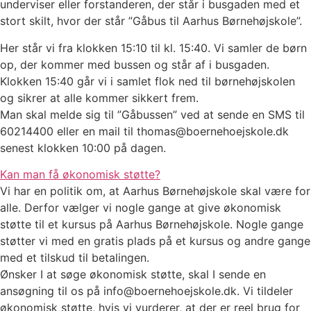
underviser eller forstanderen, der står i busgaden med et
stort skilt, hvor der står ”Gåbus til Aarhus Børnehøjskole”.
Her står vi fra klokken 15:10 til kl. 15:40. Vi samler de børn
op, der kommer med bussen og står af i busgaden.
Klokken 15:40 går vi i samlet flok ned til børnehøjskolen
og sikrer at alle kommer sikkert frem.
Man skal melde sig til ”Gåbussen” ved at sende en SMS til
60214400 eller en mail til thomas@boernehoejskole.dk
senest klokken 10:00 på dagen.
Kan man få økonomisk støtte?
Vi har en politik om, at Aarhus Børnehøjskole skal være for
alle. Derfor vælger vi nogle gange at give økonomisk
støtte til et kursus på Aarhus Børnehøjskole. Nogle gange
støtter vi med en gratis plads på et kursus og andre gange
med et tilskud til betalingen.
Ønsker I at søge økonomisk støtte, skal I sende en
ansøgning til os på info@boernehoejskole.dk. Vi tildeler
økonomisk støtte, hvis vi vurderer, at der er reel brug for