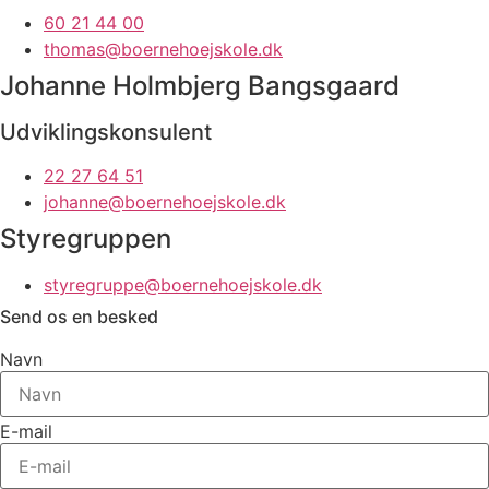
60 21 44 00
thomas@boernehoejskole.dk
Johanne Holmbjerg Bangsgaard
Udviklingskonsulent
22 27 64 51
johanne@boernehoejskole.dk
Styregruppen
styregruppe@boernehoejskole.dk
Send os en besked
Navn
E-mail