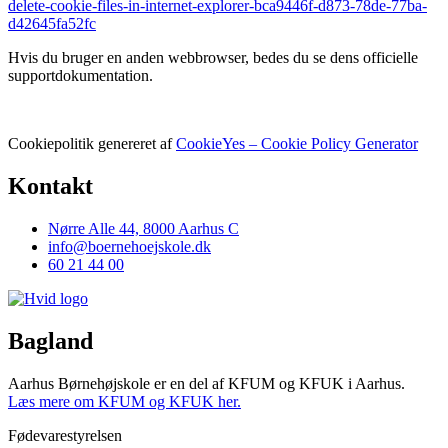
delete-cookie-files-in-internet-explorer-bca9446f-d873-78de-77ba-
d42645fa52fc
Hvis du bruger en anden webbrowser, bedes du se dens officielle
supportdokumentation.
Cookiepolitik genereret af
CookieYes – Cookie Policy Generator
Kontakt
Nørre Alle 44, 8000 Aarhus C
info@boernehoejskole.dk
60 21 44 00
Bagland
Aarhus Børnehøjskole er en del af KFUM og KFUK i Aarhus.
Læs mere om KFUM og KFUK her.
Fødevarestyrelsen