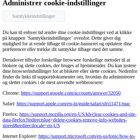
Administrer cookie-indstillinger
Samtykkeindstillinger
Du kan til enhver tid ændre dine cookie-indstillinger ved at klikke
på knappen ‘Samtykkeindstillinger’ ovenfor. Dette giver dig
mulighed for at vende tilbage til cookie-banneret og opdatere dine
præferencer eller trække dit samtykke tilbage med det samme.
Derudover tilbyder forskellige browsere forskellige metoder til at
blokere og slette cookies, der bruges af hjemmesider. Du kan justere
dine browserindstillinger for at blokere eller slette cookies. Nedenfor
finder du links til supportdokumenter om, hvordan du administrerer
og sletter cookies i de mest anvendte webbrowsere:
Chrome:
https://support.google.com/accounts/answer/32050
Safari:
https://support.apple.com/en-in/guide/safari/sfri11471/mac
Firefox:
https://support.mozilla.org/en-US/kb/clear-cookies-and-site-
data-firefox?redirectslug=delete-cookies-remove-info-websites-
stored&redirectlocale=en-US
Internet Explorer:
https://support.microsoft.com/en-us/topic/how-to-