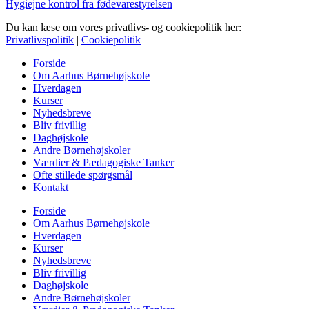
Hygiejne kontrol fra fødevarestyrelsen
Du kan læse om vores privatlivs- og cookiepolitik her:
Privatlivspolitik
|
Cookiepolitik
Forside
Om Aarhus Børnehøjskole
Hverdagen
Kurser
Nyhedsbreve
Bliv frivillig
Daghøjskole
Andre Børnehøjskoler
Værdier & Pædagogiske Tanker
Ofte stillede spørgsmål
Kontakt
Forside
Om Aarhus Børnehøjskole
Hverdagen
Kurser
Nyhedsbreve
Bliv frivillig
Daghøjskole
Andre Børnehøjskoler