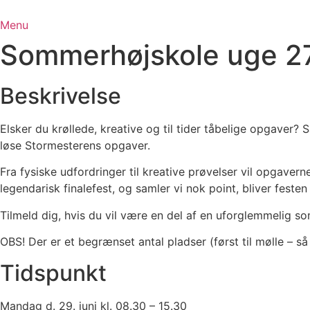
Videre
til
Menu
indhold
Sommerhøjskole uge 27
Beskrivelse
Elsker du krøllede, kreative og til tider tåbelige opgaver
løse Stormesterens opgaver.
Fra fysiske udfordringer til kreative prøvelser vil opgaver
legendarisk finalefest, og samler vi nok point, bliver fest
Tilmeld dig, hvis du vil være en del af en uforglemmelig s
OBS! Der er et begrænset antal pladser (først til mølle – så
Tidspunkt
Mandag d. 29. juni kl. 08.30 – 15.30