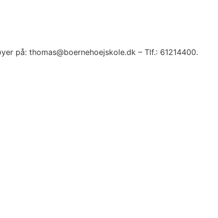
øyer på: thomas@boernehoejskole.dk – Tlf.: 61214400.