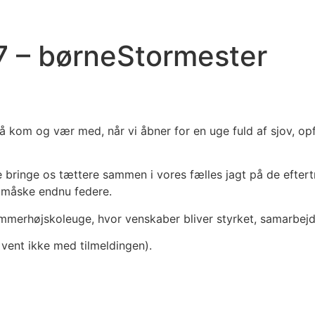
 – børneStormester
? Så kom og vær med, når vi åbner for en uge fuld af sjov,
ne bringe os tættere sammen i vores fælles jagt på de efter
en måske endnu federe.
ommerhøjskoleuge, hvor venskaber bliver styrket, samarbejde
 vent ikke med tilmeldingen).